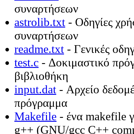
συναρτήσεων
astrolib.txt
-
Οδηγίες χρή
συναρτήσεων
readme.txt
-
Γενικές οδηγ
test.c
-
Δοκιμαστικό πρόγ
βιβλιοθήκη
input.dat
-
Αρχείο δεδομέ
πρόγραμμα
Makefile
-
ένα
makefile
g++ (GNU/gcc C++ comp