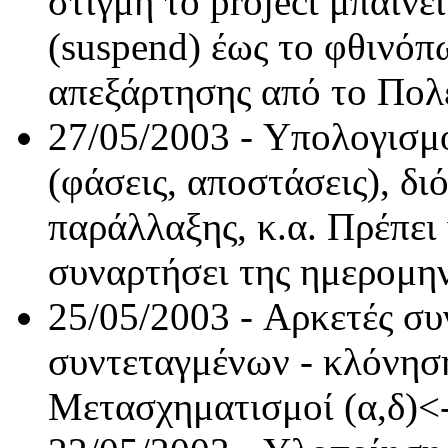
στιγμή το
project
μπαίνε
(
suspend)
έως το φθινόπ
απεξάρτησης από το Πολ
27/05/2003 -
Υπολογισμο
(φάσεις, αποστάσεις), δ
παράλλαξης, κ.α. Πρέπει
συναρτήσει της ημερομην
25/05/2003 -
Αρκετές συ
συντεταγμένων - κλόνησ
Μετασχηματισμοί (α,δ)<