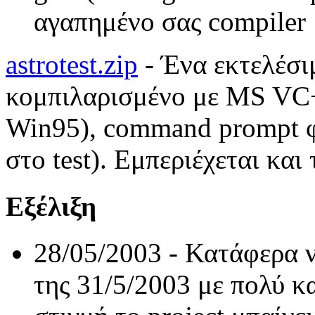
αγαπημένο σας
compiler
astrotest.zip
-
Έ
να
εκτελέσι
κομπιλαρισμένο
με
MS VC+
Win95), command prompt
φ
στο
test).
Εμπεριέχεται και 
Εξέλιξη
28/05/2003 -
Κατάφερα ν
της 31/5/2003 με πολύ κ