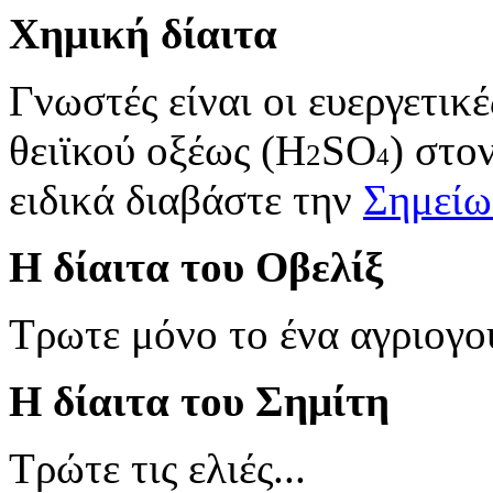
Χημική δίαιτα
Γνωστές είναι οι ευεργετικ
θειϊκού οξέως (H
SO
) στο
2
4
ειδικά διαβάστε την
Σημεί
Η δίαιτα του Οβελίξ
Τρωτε μόνο το ένα αγριογο
Η δίαιτα του Σημίτη
Τρώτε τις ελιές...