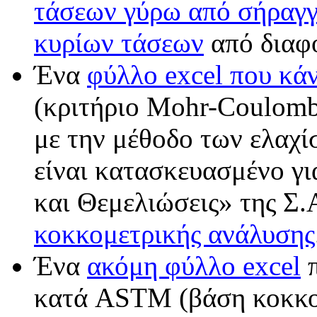
τάσεων γύρω από σήραγ
κυρίων τάσεων
από διαφ
Ένα
φύλλο
excel
που κάν
(
κριτήριο
Mohr-Coulom
με την μέθοδο των ελαχ
είναι κατασκευασμένο γ
και Θεμελιώσεις» της Σ.
κοκκομετρικής ανάλυσης
Ένα
ακόμη φύλλο
excel
π
κατά
ASTM (
βάση κοκκο