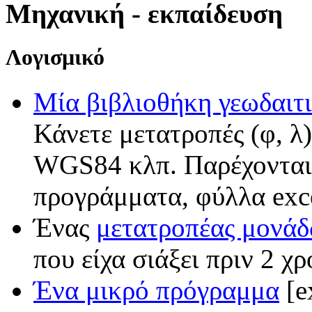
Μηχανική - εκπαίδευση
Λογισμικό
Μία βιβλιοθήκη γεωδαιτι
Κάνετε μετατροπές (φ, 
WGS84 κλπ. Παρέχονται 
προγράμματα, φύλλα exce
Ένας
μετατροπέας μονά
που είχα σιάξει πριν 2 χρ
Ένα μικρό πρόγραμμα
[e