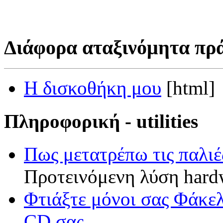
Διάφορα αταξινόμητα πρ
Η δισκοθήκη μου
[html]
Πληροφορική - utilities
Πως μετατρέπω τις παλ
Προτεινόμενη λύση hardw
Φτιάξτε μόνοι σας Φάκελ
CD
σας
.