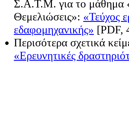
Σ.Α.Τ.Μ. για το μάθημα
Θεμελιώσεις»:
«Τεύχος 
εδαφομηχανικής»
[PDF, 4
Περισότερα σχετικά κείμ
«Ερευνητικές δραστηριό