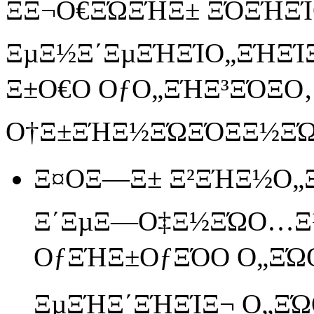
ΞΞ¬Ο€ΞΏΞΉΞ± ΞΌΞΉΞΊΟ
ΞµΞ½Ξ΄ΞµΞΉΞΊΟ„ΞΉΞΊ
Ξ±Ο€Ο ΟƒΟ„ΞΉΞ³ΞΌΞ­Ο
Ο†Ξ±ΞΉΞ½ΞΏΞΌΞ­Ξ½Ξ
Ξ¤ΟΞ―Ξ± Ξ²ΞΉΞ½Ο
Ξ΄ΞµΞ―Ο‡Ξ½ΞΏΟ…Ξ
ΟƒΞΉΞ±ΟƒΞΌΟ Ο„ΞΏ
ΞµΞΉΞ΄ΞΉΞΊΞ¬ Ο„ΞΏΟ