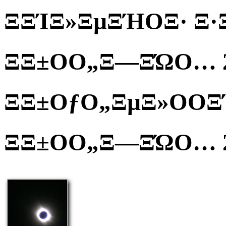
ΞΞΊΞ»ΞµΞΉΟΞ· 
ΞΞ±ΟΟ„Ξ―ΞΏΟ… 2
ΞΞ±ΟƒΟ„ΞµΞ»ΟΟ
ΞΞ±ΟΟ„Ξ―ΞΏΟ… 