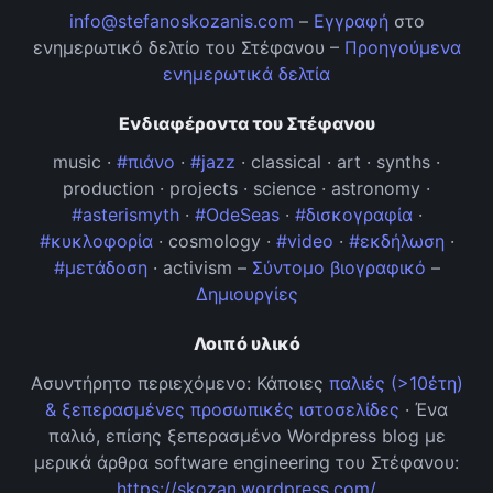
info@stefanoskozanis.com
–
Εγγραφή
στο
ενημερωτικό δελτίο του Στέφανου –
Προηγούμενα
ενημερωτικά δελτία
Ενδιαφέροντα του Στέφανου
music ·
#πιάνο
·
#jazz
· classical · art · synths ·
production · projects · science · astronomy ·
#asterismyth
·
#OdeSeas
·
#δισκογραφία
·
#κυκλοφορία
· cosmology ·
#video
·
#εκδήλωση
·
#μετάδοση
· activism –
Σύντομο βιογραφικό
–
Δημιουργίες
Λοιπό υλικό
Ασυντήρητο περιεχόμενο: Κάποιες
παλιές (>10έτη)
& ξεπερασμένες προσωπικές ιστοσελίδες
· Ένα
παλιό, επίσης ξεπερασμένο Wordpress blog με
μερικά άρθρα software engineering του Στέφανου:
https://skozan.wordpress.com/