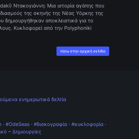
ndaki) Ντακογιάννη: Μια ιστορία αγάπης που
εδιασμούς της σκηνής της Νέας Υόρκης της
ου δημιουργήθηκαν αποκλειστικά για το
λλους. Κυκλοφορεί από την Polyphoniki
πίσω στην αρχική σελίδα
ούμενα ενημερωτικά δελτία
h
·
#OdeSeas
·
#δισκογραφία
·
#κυκλοφορία
·
ικό
–
Δημιουργίες