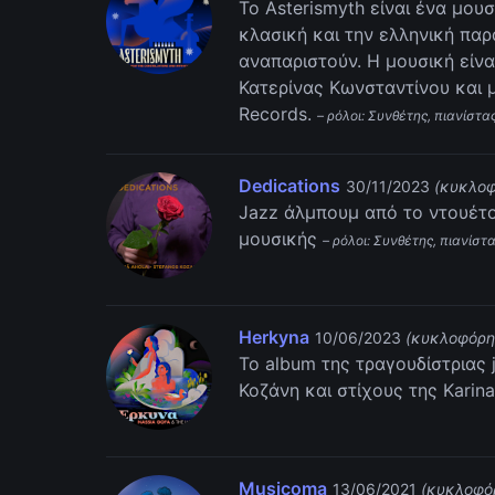
Το Asterismyth είναι ένα μουσ
κλασική και την ελληνική πα
αναπαριστούν. Η μουσική είνα
Κατερίνας Κωνσταντίνου και 
Records.
– ρόλοι: Συνθέτης, πιανίστα
Dedications
30/11/2023
(κυκλο
Jazz άλμπουμ από το ντουέτο:
μουσικής
– ρόλοι: Συνθέτης, πιανίσ
Herkyna
10/06/2023
(κυκλοφόρη
Το album της τραγουδίστριας 
Κοζάνη και στίχους της Kari
Musicoma
13/06/2021
(κυκλοφό