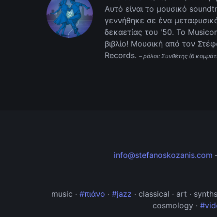
Αυτό είναι το μουσικό soundt
γεννήθηκε σε ένα μεταφυσικό
δεκαετίας του '50. Το Music
βιβλίο! Μουσική από τον Στέφ
Records.
– ρόλοι: Συνθέτης (6 κομμά
info@stefanoskozanis.com
music ·
#πιάνο
·
#jazz
· classical · art · synt
cosmology ·
#vid