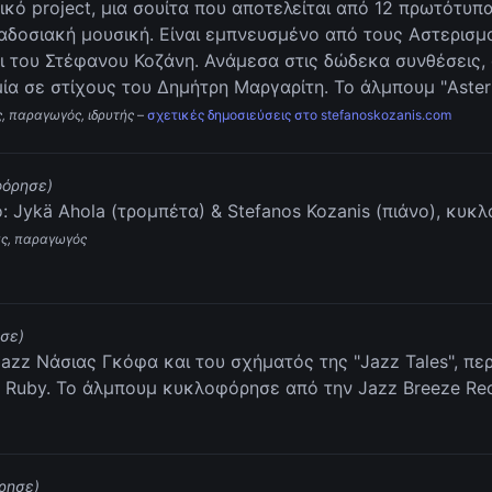
ικό project, μια σουίτα που αποτελείται από 12 πρωτότυπα
ραδοσιακή μουσική. Είναι εμπνευσμένο από τους Αστερισμ
ι του Στέφανου Κοζάνη. Ανάμεσα στις δώδεκα συνθέσεις, ο
μία σε στίχους του Δημήτρη Μαργαρίτη. Το άλμπουμ "Aste
ς, παραγωγός, ιδρυτής
–
σχετικές δημοσιεύσεις στο stefanoskozanis.com
φόρησε)
 Jykä Ahola (τρομπέτα) & Stefanos Kozanis (πιάνο), κυκ
τας, παραγωγός
σε)
jazz Νάσιας Γκόφα και του σχήματός της "Jazz Tales", πε
na Ruby. To άλμπουμ κυκλοφόρησε από την Jazz Breeze Re
ρησε)