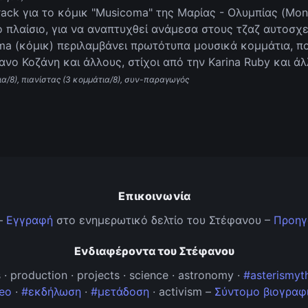
rack για το κόμικ "Musicoma" της Μαρίας - Ολυμπίας (Mo
 πλαίσιο, για να αναπτυχθεί ανάμεσα στους τζαζ αυτοσχ
oma (κόμικ) περιλαμβάνει πρωτότυπα μουσικά κομμάτια, π
ανο Κοζάνη και άλλους, στίχοι από την Karina Ruby και ά
τια/8), πιανίστας (3 κομμάτια/8), συν-παραγωγός
Επικοινωνία
–
Εγγραφή
στο ενημερωτικό δελτίο του Στέφανου –
Προηγ
Ενδιαφέροντα του Στέφανου
hs · production · projects · science · astronomy ·
#asterismyt
eo
·
#εκδήλωση
·
#μετάδοση
· activism –
Σύντομο βιογραφ