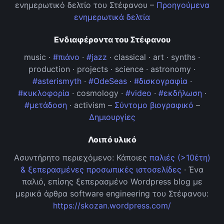
ενημερωτικό δελτίο του Στέφανου –
Προηγούμενα
ενημερωτικά δελτία
Ενδιαφέροντα του Στέφανου
music ·
#πιάνο
·
#jazz
· classical · art · synths ·
production · projects · science · astronomy ·
#asterismyth
·
#OdeSeas
·
#δισκογραφία
·
#κυκλοφορία
· cosmology ·
#video
·
#εκδήλωση
·
#μετάδοση
· activism –
Σύντομο βιογραφικό
–
Δημιουργίες
Λοιπό υλικό
Ασυντήρητο περιεχόμενο: Κάποιες
παλιές (>10έτη)
& ξεπερασμένες προσωπικές ιστοσελίδες
· Ένα
παλιό, επίσης ξεπερασμένο Wordpress blog με
μερικά άρθρα software engineering του Στέφανου:
https://skozan.wordpress.com/