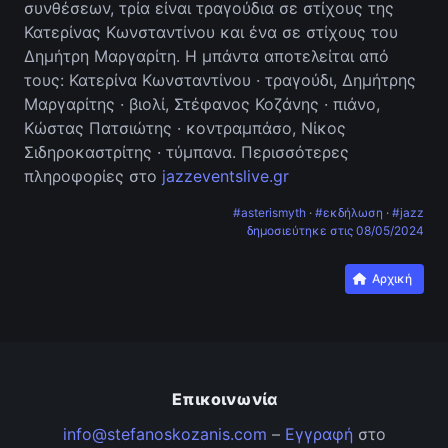
συνθέσεων, τρία είναι τραγούδια σε στίχους της
Κατερίνας Κωνσταντίνου και ένα σε στίχους του
Δημήτρη Μαργαρίτη. Η μπάντα αποτελείται από
τους: Κατερίνα Κωνσταντίνου · τραγούδι, Δημήτρης
Μαργαρίτης · βιολί, Στέφανος Κοζάνης · πιάνο,
Κώστας Πατσιώτης · κοντραμπάσο, Νίκος
Σιδηροκαστρίτης · τύμπανα. Περισσότερες
πληροφορίες στο
jazzeventslive.gr
#asterismyth
·
#εκδήλωση
·
#jazz
δημοσιεύτηκε στις
08/05/2024
Αρχική
Επικοινωνία
info@stefanoskozanis.com
–
Εγγραφή
στο