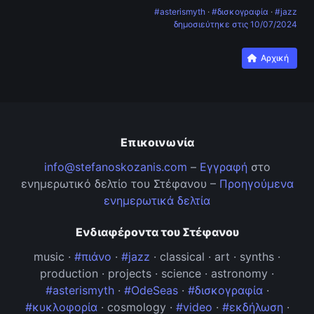
#asterismyth
·
#δισκογραφία
·
#jazz
δημοσιεύτηκε στις
10/07/2024
Αρχική
Επικοινωνία
info@stefanoskozanis.com
–
Εγγραφή
στο
ενημερωτικό δελτίο του Στέφανου –
Προηγούμενα
ενημερωτικά δελτία
Ενδιαφέροντα του Στέφανου
music ·
#πιάνο
·
#jazz
· classical · art · synths ·
production · projects · science · astronomy ·
#asterismyth
·
#OdeSeas
·
#δισκογραφία
·
#κυκλοφορία
· cosmology ·
#video
·
#εκδήλωση
·