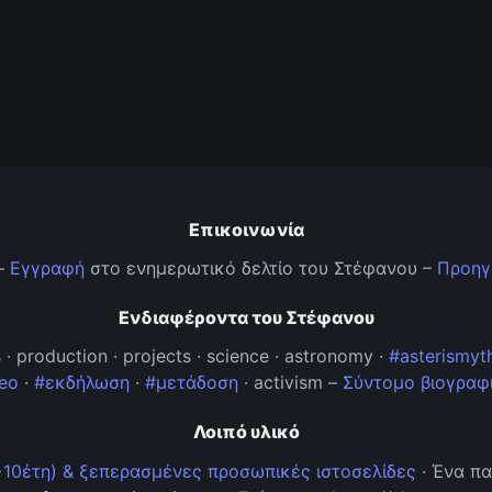
Επικοινωνία
–
Εγγραφή
στο ενημερωτικό δελτίο του Στέφανου –
Προηγ
Ενδιαφέροντα του Στέφανου
hs · production · projects · science · astronomy ·
#asterismyt
eo
·
#εκδήλωση
·
#μετάδοση
· activism –
Σύντομο βιογραφ
Λοιπό υλικό
>10έτη) & ξεπερασμένες προσωπικές ιστοσελίδες
· Ένα πα