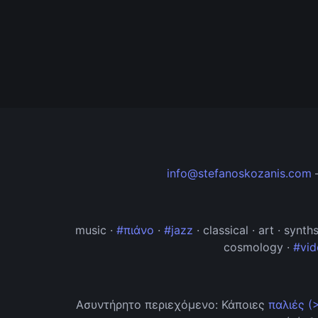
info@stefanoskozanis.com
music ·
#πιάνο
·
#jazz
· classical · art · synt
cosmology ·
#vid
Ασυντήρητο περιεχόμενο: Κάποιες
παλιές (