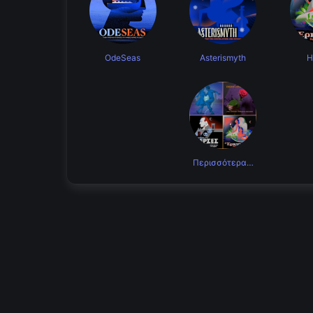
OdeSeas
Asterismyth
H
Περισσότερα…