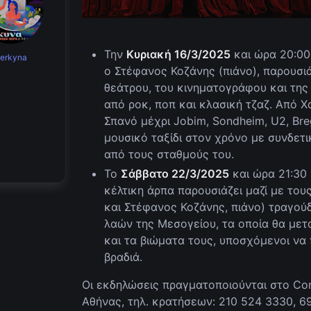
Την
Κυριακή 16/3/2025
και ώρα 20:00
erkyna
ο Στέφανος Κοζάνης (πιάνο), παρουσι
θεάτρου, του κινηματογράφου και της
από ροκ, ποπ και κλασική τζαζ. Από Χ
Σπανό μέχρι Jobim, Sondheim, U2, Breg
μουσικό ταξίδι στον χρόνο με συνδετι
από τους σταθμούς του.
Το
Σάββατο 22/3/2025
και ώρα 21:30
κέλτικη άρπα παρουσιάζει μαζί με του
και Στέφανος Κοζάνης, πιάνο) τραγού
λαών της Μεσογείου, τα οποία θα μετα
και τα βιώματα τους, υποσχόμενοι να
βραδιά.
Οι εκδηλώσεις πραγματοποιούνται στο Conc
Αθήνας, τηλ. κρατήσεων: 210 524 3330, 6