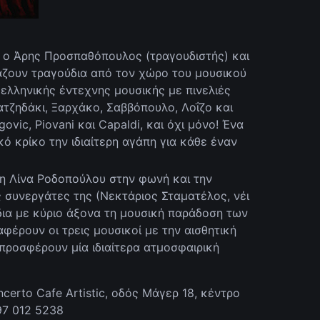
 ο Άρης Προσπαθόπουλος (τραγουδιστής) και
άζουν τραγούδια από τον χώρο του μουσικού
 ελληνικής έντεχνης μουσικής με πινελιές
ατζηδάκι, Ξαρχάκο, Σαββόπουλο, Λοΐζο και
ovic, Piovani και Capaldi, και όχι μόνο! Ένα
κό κρίκο την ιδιαίτερη αγάπη για κάθε έναν
 η Λίνα Ροδοπούλου στην φωνή και την
ς συνεργάτες της (Νεκτάριος Σταματέλος, νέι
δια με κύριο άξονα τη μουσική παράδοση των
φέρουν οι τρεις μουσικοί με την αισθητική
 προσφέρουν μία ιδιαίτερα ατμοσφαιρική
erto Cafe Artistic, οδός Μάγερ 18, κέντρο
97 012 5238