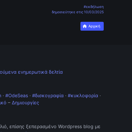
#εκδήλωση
δημοσιεύτηκε στις
10/03/2025
Αρχική
ούμενα ενημερωτικά δελτία
h
·
#OdeSeas
·
#δισκογραφία
·
#κυκλοφορία
·
ικό
–
Δημιουργίες
λιό, επίσης ξεπερασμένο Wordpress blog με