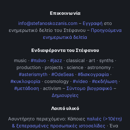
Επικοινωνία
info@stefanoskozanis.com
–
Εγγραφή
στο
ενημερωτικό δελτίο του Στέφανου –
Προηγούμενα
ενημερωτικά δελτία
Ενδιαφέροντα του Στέφανου
music ·
#πιάνο
·
#jazz
· classical · art · synths ·
production · projects · science · astronomy ·
#asterismyth
·
#OdeSeas
·
#δισκογραφία
·
#κυκλοφορία
· cosmology ·
#video
·
#εκδήλωση
·
#μετάδοση
· activism –
Σύντομο βιογραφικό
–
Δημιουργίες
Λοιπό υλικό
Ασυντήρητο περιεχόμενο: Κάποιες
παλιές (>10έτη)
& ξεπερασμένες προσωπικές ιστοσελίδες
· Ένα