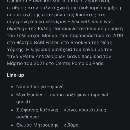
Cameron Brown και Sheila Jordan. Σημαντικός
σταθμός στην καλλιτεχνική της διαδρομή υπήρξε η
συμμετοχή της στον ρόλο της Ιοκάστης στη
σύγχρονη όπερα
«Oedipus – Sex with mum was
blinding»
της Έλλης Παπακωνσταντίνου σε μουσική
του Τηλέμαχου Μούσα, που παρουσιάστηκε το 2019
στο θέατρο BAM Fisher, στο Brooklyn της Νέας
Υόρκης. Η ψηφιακή συνέχεια του έργου με τον
τίτλο
«Hotel AntiOedipus»
έκανε πρεμιέρα τον
Μάρτιο του 2021 στο Centre Pompidu Paris.
Line-up
Νάσια Γκόφα – φωνή
Max Hacker – τενόρο σαξόφωνο (special
guest)
Στέφανος Κοζάνης – πιάνο, πρωτότυπες
συνθέσεις
Θωμάς Μητρούσης - κιθάρα