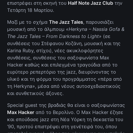
επιστρέφει στη σκηνή του
Half Note Jazz Club
την
Τετάρτη 18 Μαρτίου.
Μαζί με το σχήμα
The Jazz Tales
, παρουσιάζει
μουσική από το άλμπουμ
«Herkyna – Nassia Gofa &
The Jazz Tales – From Darkness to Light»
(σε
συνθέσεις του Στέφανου Κοζάνη, μουσική και της
Karina Ruby, στίχοι), νέες ακυκλοφόρητες
συνθέσεις, συνθέσεις του σαξοφωνίστα Max
Hacker καθώς και επιλεγμένα τραγούδια από το
ευρύτερο ρεπερτόριο της jazz, διευρύνοντας το
υλικό και τη φόρμα του προγράμματος «πέρα από
τη Herkyna», μέσα από νέους αυτοσχεδιαστικούς
και συνθετικούς άξονες.
Special guest της βραδιάς θα είναι ο σαξοφωνίστας
Max Hacker
από το Βερολίνο. Ο Max Hacker έζησε
και σπούδασε jazz στη Νέα Υόρκη τη δεκαετία του
’90, προτού επιστρέψει στη γενέτειρά του, όπου